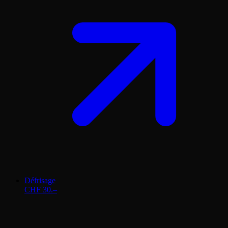
Défrisage
CHF 30.–