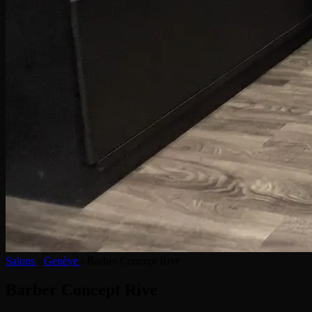
Salons
›
Genève
›
Barber Concept Rive
Barber Concept Rive