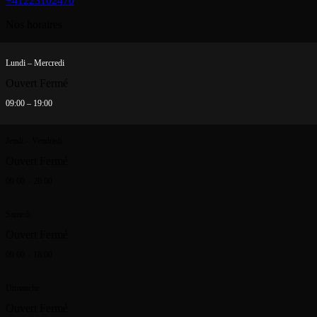
+41223102470
Nos horaires
Lundi – Mercredi
Ouvert
Fermé
09:00 – 19:00
Jeudi – Vendredi
Ouvert
Fermé
09:00 – 20:00
Samedi
Ouvert
Fermé
09:00 – 18:00
Dimanche
Ouvert
Fermé